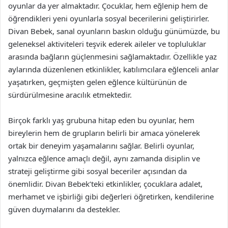
oyunlar da yer almaktadır. Çocuklar, hem eğlenip hem de
öğrendikleri yeni oyunlarla sosyal becerilerini geliştirirler.
Divan Bebek, sanal oyunların baskın olduğu günümüzde, bu
geleneksel aktiviteleri teşvik ederek aileler ve topluluklar
arasında bağların güçlenmesini sağlamaktadır. Özellikle yaz
aylarında düzenlenen etkinlikler, katılımcılara eğlenceli anlar
yaşatırken, geçmişten gelen eğlence kültürünün de
sürdürülmesine aracılık etmektedir.
Birçok farklı yaş grubuna hitap eden bu oyunlar, hem
bireylerin hem de grupların belirli bir amaca yönelerek
ortak bir deneyim yaşamalarını sağlar. Belirli oyunlar,
yalnızca eğlence amaçlı değil, aynı zamanda disiplin ve
strateji geliştirme gibi sosyal beceriler açısından da
önemlidir. Divan Bebek’teki etkinlikler, çocuklara adalet,
merhamet ve işbirliği gibi değerleri öğretirken, kendilerine
güven duymalarını da destekler.