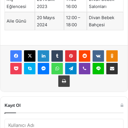
Eğlencesi
2023
16:00
Salonları
20 Mayıs
12:00 –
Divan Bebek
Aile Günü
2024
18:00
Bahçesi
Facebook
X
LinkedIn
Tumblr
Pinterest
Reddit
VKontakte
Odnok
Pocket
Skype
Messenger
WhatsApp
Telegram
Viber
Line
E-Posta ile payla
Yazdır
Kayıt Ol