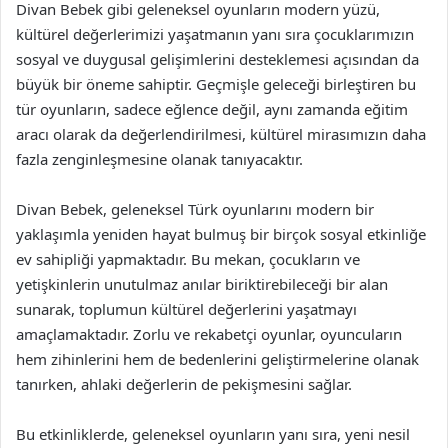
Divan Bebek gibi geleneksel oyunların modern yüzü,
kültürel değerlerimizi yaşatmanın yanı sıra çocuklarımızın
sosyal ve duygusal gelişimlerini desteklemesi açısından da
büyük bir öneme sahiptir. Geçmişle geleceği birleştiren bu
tür oyunların, sadece eğlence değil, aynı zamanda eğitim
aracı olarak da değerlendirilmesi, kültürel mirasımızın daha
fazla zenginleşmesine olanak tanıyacaktır.
Divan Bebek, geleneksel Türk oyunlarını modern bir
yaklaşımla yeniden hayat bulmuş bir birçok sosyal etkinliğe
ev sahipliği yapmaktadır. Bu mekan, çocukların ve
yetişkinlerin unutulmaz anılar biriktirebileceği bir alan
sunarak, toplumun kültürel değerlerini yaşatmayı
amaçlamaktadır. Zorlu ve rekabetçi oyunlar, oyuncuların
hem zihinlerini hem de bedenlerini geliştirmelerine olanak
tanırken, ahlaki değerlerin de pekişmesini sağlar.
Bu etkinliklerde, geleneksel oyunların yanı sıra, yeni nesil