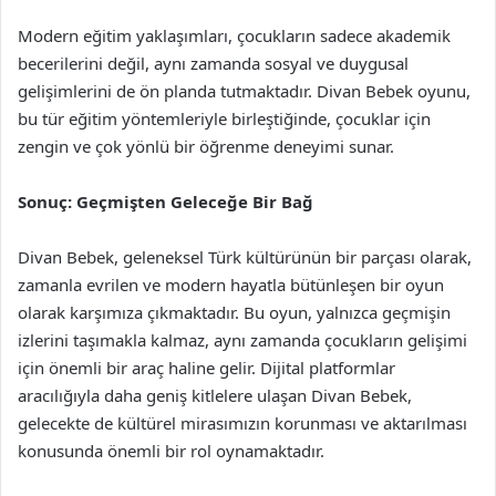
Modern eğitim yaklaşımları, çocukların sadece akademik
becerilerini değil, aynı zamanda sosyal ve duygusal
gelişimlerini de ön planda tutmaktadır. Divan Bebek oyunu,
bu tür eğitim yöntemleriyle birleştiğinde, çocuklar için
zengin ve çok yönlü bir öğrenme deneyimi sunar.
Sonuç: Geçmişten Geleceğe Bir Bağ
Divan Bebek, geleneksel Türk kültürünün bir parçası olarak,
zamanla evrilen ve modern hayatla bütünleşen bir oyun
olarak karşımıza çıkmaktadır. Bu oyun, yalnızca geçmişin
izlerini taşımakla kalmaz, aynı zamanda çocukların gelişimi
için önemli bir araç haline gelir. Dijital platformlar
aracılığıyla daha geniş kitlelere ulaşan Divan Bebek,
gelecekte de kültürel mirasımızın korunması ve aktarılması
konusunda önemli bir rol oynamaktadır.