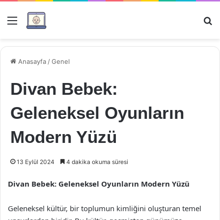
Menü
Ar
Anasayfa
/
Genel
Divan Bebek:
Geleneksel Oyunların
Modern Yüzü
13 Eylül 2024
4 dakika okuma süresi
Divan Bebek: Geleneksel Oyunların Modern Yüzü
Geleneksel kültür, bir toplumun kimliğini oluşturan temel