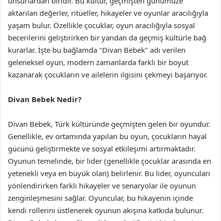
unsurlardan biridir. Bu kültür, geçmişten günümüze
aktarılan değerler, ritüeller, hikayeler ve oyunlar aracılığıyla
yaşam bulur. Özellikle çocuklar, oyun aracılığıyla sosyal
becerilerini geliştirirken bir yandan da geçmiş kültürle bağ
kurarlar. İşte bu bağlamda "Divan Bebek" adı verilen
geleneksel oyun, modern zamanlarda farklı bir boyut
kazanarak çocukların ve ailelerin ilgisini çekmeyi başarıyor.
Divan Bebek Nedir?
Divan Bebek, Türk kültüründe geçmişten gelen bir oyundur.
Genellikle, ev ortamında yapılan bu oyun, çocukların hayal
gücünü geliştirmekte ve sosyal etkileşimi artırmaktadır.
Oyunun temelinde, bir lider (genellikle çocuklar arasında en
yetenekli veya en büyük olan) belirlenir. Bu lider, oyuncuları
yönlendirirken farklı hikayeler ve senaryolar ile oyunun
zenginleşmesini sağlar. Oyuncular, bu hikayenin içinde
kendi rollerini üstlenerek oyunun akışına katkıda bulunur.