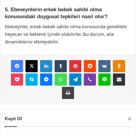
5. Ebeveynlerin erkek bebek sahibi olma
konusundaki duygusal tepkileri nasıl olur?
Ebeveynler, erkek bebek sahibi olma konusunda genellikle
heyecan ve beklenti içinde olabilirler. Bu durum, aile
dinamiklerini etkileyebilir.
Facebook
X
LinkedIn
Tumblr
Pinterest
Reddit
VKontakte
Odnok
Pocket
Skype
Messenger
WhatsApp
Telegram
Viber
Line
E-Posta ile payla
Yazdır
Kayıt Ol