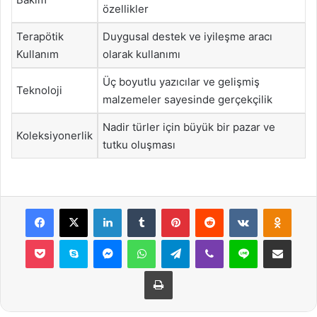
özellikler
Terapötik
Duygusal destek ve iyileşme aracı
Kullanım
olarak kullanımı
Üç boyutlu yazıcılar ve gelişmiş
Teknoloji
malzemeler sayesinde gerçekçilik
Nadir türler için büyük bir pazar ve
Koleksiyonerlik
tutku oluşması
Facebook
X
LinkedIn
Tumblr
Pinterest
Reddit
VKontakte
Odnok
Pocket
Skype
Messenger
WhatsApp
Telegram
Viber
Line
E-Posta ile payla
Yazdır