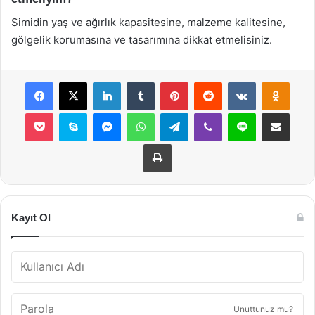
Simidin yaş ve ağırlık kapasitesine, malzeme kalitesine,
gölgelik korumasına ve tasarımına dikkat etmelisiniz.
Facebook
X
LinkedIn
Tumblr
Pinterest
Reddit
VKontakte
Odnok
Pocket
Skype
Messenger
WhatsApp
Telegram
Viber
Line
E-Posta ile payla
Yazdır
Kayıt Ol
Unuttunuz mu?