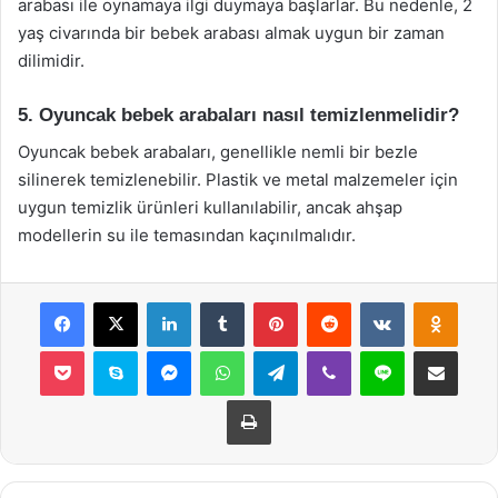
arabası ile oynamaya ilgi duymaya başlarlar. Bu nedenle, 2
yaş civarında bir bebek arabası almak uygun bir zaman
dilimidir.
5. Oyuncak bebek arabaları nasıl temizlenmelidir?
Oyuncak bebek arabaları, genellikle nemli bir bezle
silinerek temizlenebilir. Plastik ve metal malzemeler için
uygun temizlik ürünleri kullanılabilir, ancak ahşap
modellerin su ile temasından kaçınılmalıdır.
Facebook
X
LinkedIn
Tumblr
Pinterest
Reddit
VKontakte
Odnok
Pocket
Skype
Messenger
WhatsApp
Telegram
Viber
Line
E-Posta ile payla
Yazdır