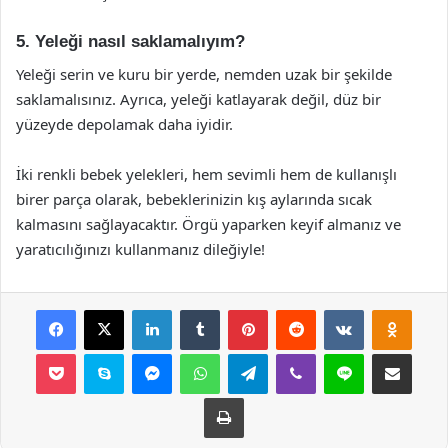
5. Yeleği nasıl saklamalıyım?
Yeleği serin ve kuru bir yerde, nemden uzak bir şekilde
saklamalısınız. Ayrıca, yeleği katlayarak değil, düz bir
yüzeyde depolamak daha iyidir.
İki renkli bebek yelekleri, hem sevimli hem de kullanışlı
birer parça olarak, bebeklerinizin kış aylarında sıcak
kalmasını sağlayacaktır. Örgü yaparken keyif almanız ve
yaratıcılığınızı kullanmanız dileğiyle!
Facebook
X
LinkedIn
Tumblr
Pinterest
Reddit
VKontakte
Odnok
Pocket
Skype
Messenger
WhatsApp
Telegram
Viber
Line
E-Posta ile payla
Yazdır