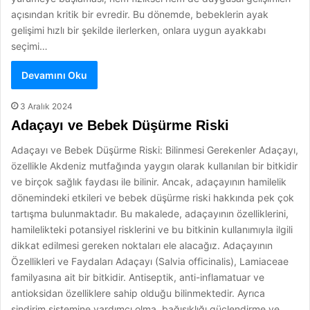
açısından kritik bir evredir. Bu dönemde, bebeklerin ayak
gelişimi hızlı bir şekilde ilerlerken, onlara uygun ayakkabı
seçimi…
Devamını Oku
3 Aralık 2024
Adaçayı ve Bebek Düşürme Riski
Adaçayı ve Bebek Düşürme Riski: Bilinmesi Gerekenler Adaçayı,
özellikle Akdeniz mutfağında yaygın olarak kullanılan bir bitkidir
ve birçok sağlık faydası ile bilinir. Ancak, adaçayının hamilelik
dönemindeki etkileri ve bebek düşürme riski hakkında pek çok
tartışma bulunmaktadır. Bu makalede, adaçayının özelliklerini,
hamilelikteki potansiyel risklerini ve bu bitkinin kullanımıyla ilgili
dikkat edilmesi gereken noktaları ele alacağız. Adaçayının
Özellikleri ve Faydaları Adaçayı (Salvia officinalis), Lamiaceae
familyasına ait bir bitkidir. Antiseptik, anti-inflamatuar ve
antioksidan özelliklere sahip olduğu bilinmektedir. Ayrıca
sindirim sistemine yardımcı olma, bağışıklığı güçlendirme ve