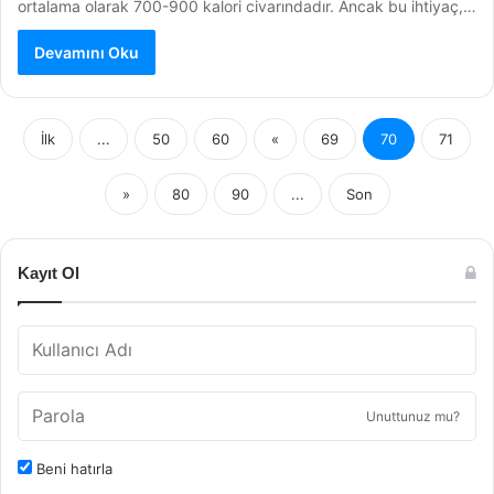
ortalama olarak 700-900 kalori civarındadır. Ancak bu ihtiyaç,…
Devamını Oku
İlk
...
50
60
«
69
70
71
»
80
90
...
Son
Kayıt Ol
Unuttunuz mu?
Beni hatırla