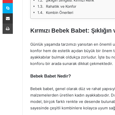
Şıklığın Simgesi: Kırmızı Renk
Skype
Rahatlık ve Konfor
Kombin Önerileri
E-Posta ile paylaş
Yazdır
Kırmızı Bebek Babet: Şıklığın 
Günlük yaşamda tarzımızı yansıtan en önemli un
konfor hem de estetik açıdan büyük bir önem taş
ayakkabılar bulmak oldukça zorludur. İşte bu n
konforu bir arada sunarak dikkat çekmektedir.
Bebek Babet Nedir?
Bebek babet, genel olarak düz ve rahat yapıs
malzemelerden üretilen kadın ayakkabısıdır. Dış
model, birçok farklı renkte ve desende bulunabil
sayesinde çeşitli kombinlere kolayca uyum sağl