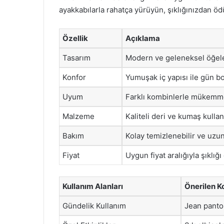
ayakkabılarla rahatça yürüyün, şıklığınızdan ö
Özellik
Açıklama
Tasarım
Modern ve geleneksel öğele
Konfor
Yumuşak iç yapısı ile gün bo
Uyum
Farklı kombinlerle mükemme
Malzeme
Kaliteli deri ve kumaş kullan
Bakım
Kolay temizlenebilir ve uzun 
Fiyat
Uygun fiyat aralığıyla şıklığı e
Kullanım Alanları
Önerilen K
Gündelik Kullanım
Jean pantol