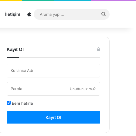
Sitemap
Arama
İletişim
yap
...
Kayıt Ol
Unuttunuz mu?
Beni hatırla
Kayıt Ol