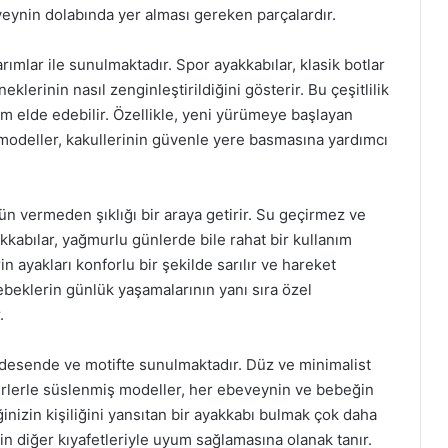
veynin dolabında yer alması gereken parçalardır.
sarımlar ile sunulmaktadır. Spor ayakkabılar, klasik botlar
lerinin nasıl zenginleştirildiğini gösterir. Bu çeşitlilik
 elde edebilir. Özellikle, yeni yürümeye başlayan
f modeller, kakullerinin güvenle yere basmasına yardımcı
dün vermeden şıklığı bir araya getirir. Su geçirmez ve
akkabılar, yağmurlu günlerde bile rahat bir kullanım
 ayakları konforlu bir şekilde sarılır ve hareket
bebeklerin günlük yaşamalarının yanı sıra özel
.
ı desende ve motifte sunulmaktadır. Düz ve minimalist
terlerle süslenmiş modeller, her ebeveynin ve bebeğin
nizin kişiliğini yansıtan bir ayakkabı bulmak çok daha
erin diğer kıyafetleriyle uyum sağlamasına olanak tanır.