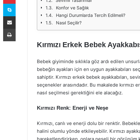
Sevimli Tasarımlar
Skype
Konfor ve Sağlık
Hangi Durumlarda Tercih Edilmeli?
E-Posta ile paylaş
Nasıl Seçilir?
Yazdır
Kırmızı Erkek Bebek Ayakkabıs
Bebek giyiminde sıklıkla göz ardı edilen unsurlar
bebeğin ayakları için en uygun ayakkabıları s
sahiptir. Kırmızı erkek bebek ayakkabıları, sevi
seçenekler arasındadır. Bu makalede kırmızı erk
nasıl seçilmesi gerektiğini ele alacağız.
Kırmızı Renk: Enerji ve Neşe
Kırmızı, canlı ve enerji dolu bir renktir. Bebekl
halini olumlu yönde etkileyebilir. Kırmızı ayakk
hareketlendirirken, onlara neşeli bir görünüm k