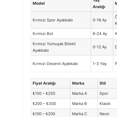
Yaş
Model
Aralığı
Kırmızı Spor Ayakkabı
0-18 Ay
Kırmızı Bot
6-24 Ay
Kırmızı Yumuşak Bilekli
0-12 Ay
D
Ayakkabı
Kırmızı Desenli Ayakkabı
1-3 Yaş
Fiyat Aralığı
Marka
Stil
₺150 – ₺250
Marka A
Spor
₺200 – ₺300
Marka B
Klasik
₺100 – ₺200
Marka C
Neon