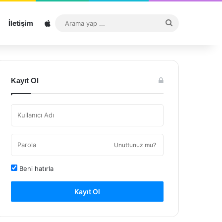
Sitemap
Arama
İletişim
yap
...
Kayıt Ol
Unuttunuz mu?
Beni hatırla
Kayıt Ol