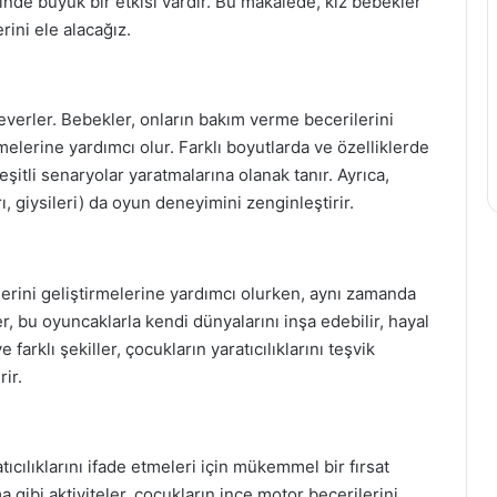
inde büyük bir etkisi vardır. Bu makalede, kız bebekler
ini ele alacağız.
everler. Bebekler, onların bakım verme becerilerini
melerine yardımcı olur. Farklı boyutlarda ve özelliklerde
şitli senaryolar yaratmalarına olanak tanır. Ayrıca,
, giysileri) da oyun deneyimini zenginleştirir.
ilerini geliştirmelerine yardımcı olurken, aynı zamanda
r, bu oyuncaklarla kendi dünyalarını inşa edebilir, hayal
ve farklı şekiller, çocukların yaratıcılıklarını teşvik
ir.
atıcılıklarını ifade etmeleri için mükemmel bir fırsat
gibi aktiviteler, çocukların ince motor becerilerini