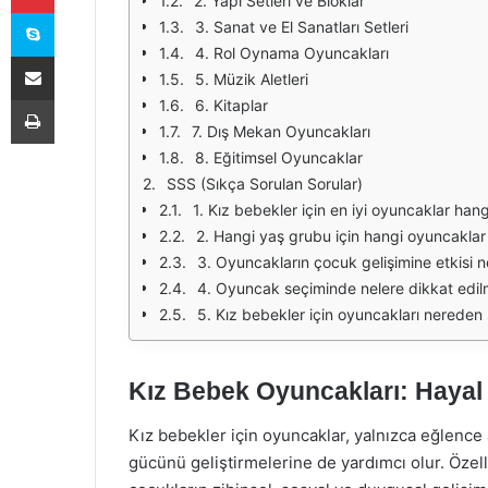
2. Yapı Setleri ve Bloklar
Skype
3. Sanat ve El Sanatları Setleri
4. Rol Oynama Oyuncakları
E-Posta ile paylaş
5. Müzik Aletleri
Yazdır
6. Kitaplar
7. Dış Mekan Oyuncakları
8. Eğitimsel Oyuncaklar
SSS (Sıkça Sorulan Sorular)
1. Kız bebekler için en iyi oyuncaklar hangi
2. Hangi yaş grubu için hangi oyuncakla
3. Oyuncakların çocuk gelişimine etkisi n
4. Oyuncak seçiminde nelere dikkat edilm
5. Kız bebekler için oyuncakları nereden s
Kız Bebek Oyuncakları: Hayal
Kız bebekler için oyuncaklar, yalnızca eğlence
gücünü geliştirmelerine de yardımcı olur. Öze