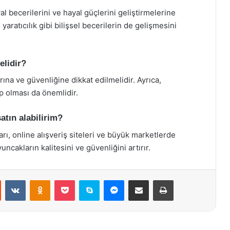
l becerilerini ve hayal güçlerini geliştirmelerine
ratıcılık gibi bilişsel becerilerin de gelişmesini
elidir?
ına ve güvenliğine dikkat edilmelidir. Ayrıca,
ip olması da önemlidir.
atın alabilirim?
ı, online alışveriş siteleri ve büyük marketlerde
uncakların kalitesini ve güvenliğini artırır.
st
Reddit
VKontakte
Odnoklassniki
Pocket
Skype
Messenger
E-Posta ile paylaş
Yazdır