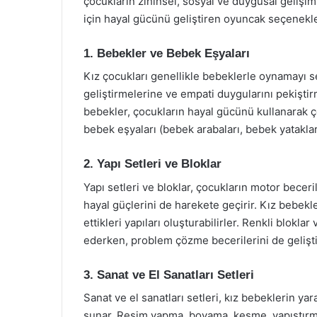
çocukların zihinsel, sosyal ve duygusal gelişim
için hayal gücünü geliştiren oyuncak seçenekler
1. Bebekler ve Bebek Eşyaları
Kız çocukları genellikle bebeklerle oynamayı s
geliştirmelerine ve empati duygularını pekiştir
bebekler, çocukların hayal gücünü kullanarak çe
bebek eşyaları (bebek arabaları, bebek yatakları
2. Yapı Setleri ve Bloklar
Yapı setleri ve bloklar, çocukların motor becer
hayal güçlerini de harekete geçirir. Kız bebekle
ettikleri yapıları oluşturabilirler. Renkli bloklar 
ederken, problem çözme becerilerini de geliştir
3. Sanat ve El Sanatları Setleri
Sanat ve el sanatları setleri, kız bebeklerin yar
sunar. Resim yapma, boyama, kesme, yapıştırma 