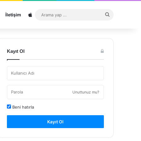
Sitemap
Arama
İletişim
yap
...
Kayıt Ol
Unuttunuz mu?
Beni hatırla
Kayıt Ol