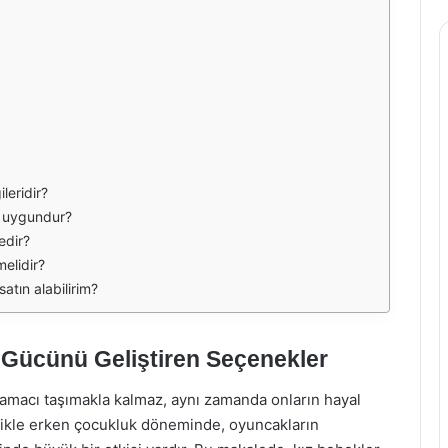
leridir?
r uygundur?
edir?
elidir?
atın alabilirim?
 Gücünü Geliştiren Seçenekler
 amacı taşımakla kalmaz, aynı zamanda onların hayal
llikle erken çocukluk döneminde, oyuncakların