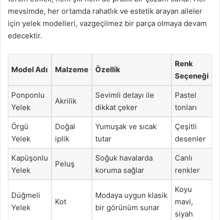
mevsimde, her ortamda rahatlık ve estetik arayan aileler
için yelek modelleri, vazgeçilmez bir parça olmaya devam
edecektir.
Renk
Model Adı
Malzeme
Özellik
Seçeneği
Ponponlu
Sevimli detayı ile
Pastel
Akrilik
Yelek
dikkat çeker
tonları
Örgü
Doğal
Yumuşak ve sıcak
Çeşitli
Yelek
iplik
tutar
desenler
Kapüşonlu
Soğuk havalarda
Canlı
Peluş
Yelek
koruma sağlar
renkler
Koyu
Düğmeli
Modaya uygun klasik
Kot
mavi,
Yelek
bir görünüm sunar
siyah