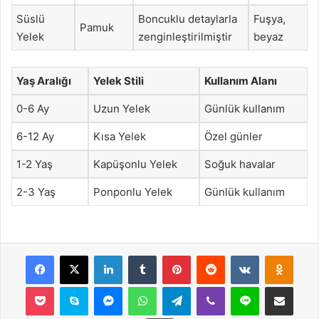
Süslü
Boncuklu detaylarla
Fuşya,
Pamuk
Yelek
zenginleştirilmiştir
beyaz
Yaş Aralığı
Yelek Stili
Kullanım Alanı
0-6 Ay
Uzun Yelek
Günlük kullanım
6-12 Ay
Kısa Yelek
Özel günler
1-2 Yaş
Kapüşonlu Yelek
Soğuk havalar
2-3 Yaş
Ponponlu Yelek
Günlük kullanım
Facebook
X
LinkedIn
Tumblr
Pinterest
Reddit
VKontakte
Odnok
Pocket
Skype
Messenger
WhatsApp
Telegram
Viber
Line
E-Posta ile payla
Yazdır