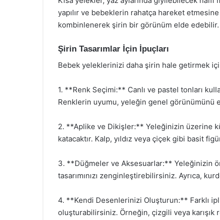
Kısa yelekler, yaz aylarında giyilebilecek hafif m
yapılır ve bebeklerin rahatça hareket etmesine o
kombinlenerek şirin bir görünüm elde edebilir.
Şirin Tasarımlar İçin İpuçları
Bebek yeleklerinizi daha şirin hale getirmek için
1. **Renk Seçimi:** Canlı ve pastel tonları kulla
Renklerin uyumu, yeleğin genel görünümünü et
2. **Aplike ve Dikişler:** Yeleğinizin üzerine 
katacaktır. Kalp, yıldız veya çiçek gibi basit figür
3. **Düğmeler ve Aksesuarlar:** Yeleğinizin ö
tasarımınızı zenginleştirebilirsiniz. Ayrıca, kur
4. **Kendi Desenlerinizi Oluşturun:** Farklı ipl
oluşturabilirsiniz. Örneğin, çizgili veya karışık r