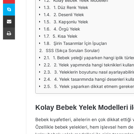
Kolay Bebek Yelek Modelleri
Skype
1. Düz Renk Yelek
2. Desenli Yelek
E-Posta ile paylaş
3. Kapşonlu Yelek
Yazdır
4. Örgü Yelek
5. Kısa Yelek
Şirin Tasarımlar İçin İpuçları
SSS (Sıkça Sorulan Sorular)
1. Bebek yeleği yaparken hangi iplik türler
2. Yelek yapımında hangi teknikleri kullan
3. Yeleklerin boyutunu nasıl ayarlayabilir
4. Yelek tasarımında hangi desenleri kulla
5. Yelek yaparken dikkat etmem gereken 
Kolay Bebek Yelek Modelleri il
Bebek kıyafetleri, ailelerin en çok dikkat ettiği 
Özellikle bebek yelekleri, hem işlevsel hem de