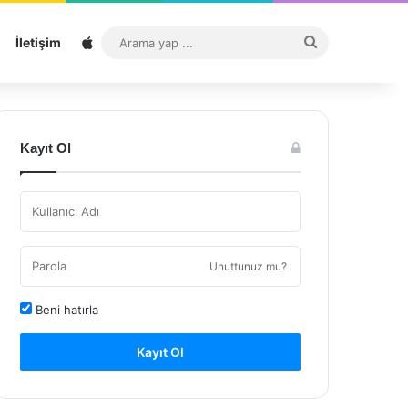
Sitemap
Arama
İletişim
yap
...
Kayıt Ol
Unuttunuz mu?
Beni hatırla
Kayıt Ol