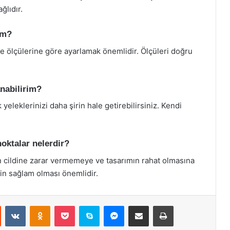
ğlıdır.
im?
e ölçülerine göre ayarlamak önemlidir. Ölçüleri doğru
anabilirim?
 yeleklerinizi daha şirin hale getirebilirsiniz. Kendi
oktalar nelerdir?
in cildine zarar vermemeye ve tasarımın rahat olmasına
inin sağlam olması önemlidir.
st
Reddit
VKontakte
Odnoklassniki
Pocket
Skype
Messenger
E-Posta ile paylaş
Yazdır