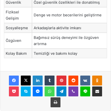
Güvenlik
Özel güvenlik özellikleri ile donatılmış
Fiziksel
Denge ve motor becerilerini geliştirme
Gelişim
Sosyalleşme
Arkadaşlarla aktivite imkanı
Bağımsız sürüş deneyimi ile özgüven
Özgüven
artırma
Kolay Bakım
Temizliği ve bakımı kolay
Facebook
X
LinkedIn
Tumblr
Pinterest
Reddit
VKontakte
Odnok
Pocket
Skype
Messenger
WhatsApp
Telegram
Viber
Line
E-Posta ile payla
Yazdır