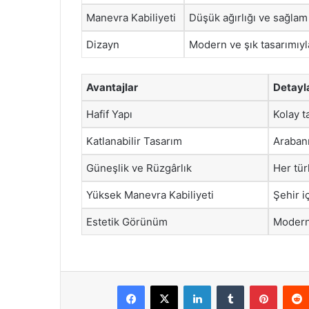
Manevra Kabiliyeti
Düşük ağırlığı ve sağlam
Dizayn
Modern ve şık tasarımıyla
Avantajlar
Detayl
Hafif Yapı
Kolay t
Katlanabilir Tasarım
Arabanı
Güneşlik ve Rüzgârlık
Her tür
Yüksek Manevra Kabiliyeti
Şehir iç
Estetik Görünüm
Modern 
Facebook
X
LinkedIn
Tumblr
Pintere