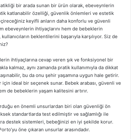
tikliği bir arada sunan bir ürün olarak, ebeveynlerin
tik katlanabilir özelliği, güvenlik önlemleri ve estetik
ireceğiniz keyifli anların daha konforlu ve güvenli
em ebeveynlerin ihtiyaçlarını hem de bebeklerin
llanıcıların beklentilerini başarıyla karşılıyor. Siz de
niz?
rin ihtiyaçlarına cevap veren şık ve fonksiyonel bir
la kalmaz, aynı zamanda pratik kullanımıyla da dikkat
aşınabilir, bu da onu şehir yaşamına uygun hale getirir.
r için ideal bir seçenek sunar. Bebek arabası, güvenli ve
m de bebeklerin yaşam kalitesini artırır.
duğu en önemli unsurlardan biri olan güvenliği ön
sek standartlarda test edilmiştir ve sağlamlığı ile
ra destek sistemleri, bebeğinizi en iyi şekilde korur.
t Porto’yu öne çıkaran unsurlar arasındadır.