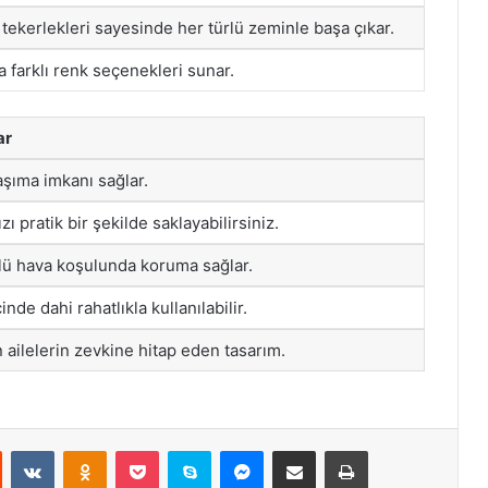
 tekerlekleri sayesinde her türlü zeminle başa çıkar.
 farklı renk seçenekleri sunar.
ar
aşıma imkanı sağlar.
zı pratik bir şekilde saklayabilirsiniz.
lü hava koşulunda koruma sağlar.
inde dahi rahatlıkla kullanılabilir.
ailelerin zevkine hitap eden tasarım.
st
Reddit
VKontakte
Odnoklassniki
Pocket
Skype
Messenger
E-Posta ile paylaş
Yazdır