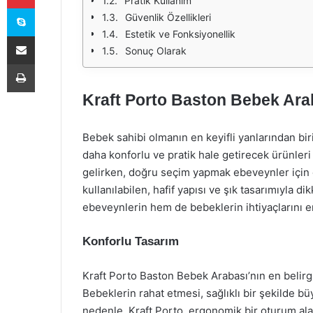
Pratik Kullanım
Skype
Güvenlik Özellikleri
Estetik ve Fonksiyonellik
E-Posta ile paylaş
Sonuç Olarak
Yazdır
Kraft Porto Baston Bebek Arab
Bebek sahibi olmanın en keyifli yanlarından biri
daha konforlu ve pratik hale getirecek ürünleri 
gelirken, doğru seçim yapmak ebeveynler için o
kullanılabilen, hafif yapısı ve şık tasarımıyla
ebeveynlerin hem de bebeklerin ihtiyaçlarını en 
Konforlu Tasarım
Kraft Porto Baston Bebek Arabası’nın en belirgin
Bebeklerin rahat etmesi, sağlıklı bir şekilde b
nedenle, Kraft Porto, ergonomik bir oturum a