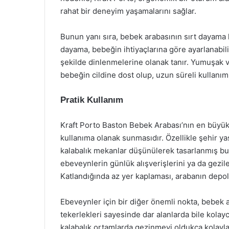
rahat bir deneyim yaşamalarını sağlar.
Bunun yanı sıra, bebek arabasının sırt dayama kı
dayama, bebeğin ihtiyaçlarına göre ayarlanabil
şekilde dinlenmelerine olanak tanır. Yumuşak ve
bebeğin cildine dost olup, uzun süreli kullanı
Pratik Kullanım
Kraft Porto Baston Bebek Arabası’nın en büyük av
kullanıma olanak sunmasıdır. Özellikle şehir ya
kalabalık mekanlar düşünülerek tasarlanmış bu b
ebeveynlerin günlük alışverişlerini ya da gezil
Katlandığında az yer kaplaması, arabanın depol
Ebeveynler için bir diğer önemli nokta, bebek a
tekerlekleri sayesinde dar alanlarda bile kolayca
kalabalık ortamlarda gezinmeyi oldukça kolaylaş