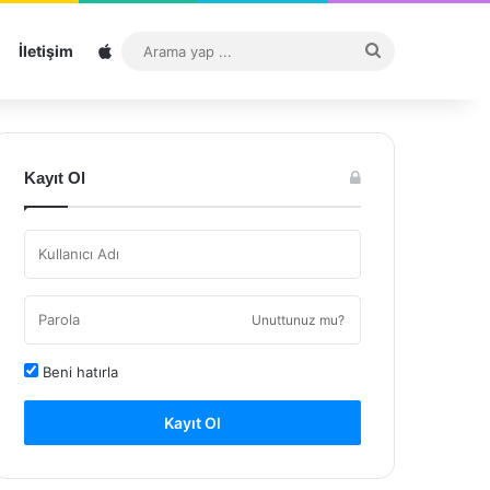
Sitemap
Arama
İletişim
yap
...
Kayıt Ol
Unuttunuz mu?
Beni hatırla
Kayıt Ol