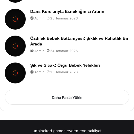
Dans Kurslarıyla Esnekliğinizi Artırın
Admin
25 Temmuz 2026
Özdilek Bebek Battaniyesi: Şıklık ve Rahatlık Bir
Arada
Admin
24 Temmuz 2026
Şık ve Sıcak: Örgü Bebek Yelekleri
Admin
23 Temmuz 2026
Daha Fazla Yükle
unblocked games
evden eve nakliyat