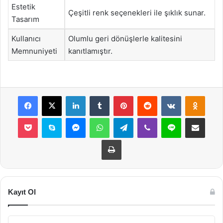
Estetik
Çeşitli renk seçenekleri ile şıklık sunar.
Tasarım
Kullanıcı
Olumlu geri dönüşlerle kalitesini
Memnuniyeti
kanıtlamıştır.
Facebook
X
LinkedIn
Tumblr
Pinterest
Reddit
VKontakte
Odnok
Pocket
Skype
Messenger
WhatsApp
Telegram
Viber
Line
E-Posta ile payla
Yazdır
Kayıt Ol