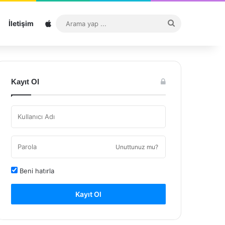
Sitemap
Arama
İletişim
yap
...
Kayıt Ol
Unuttunuz mu?
Beni hatırla
Kayıt Ol