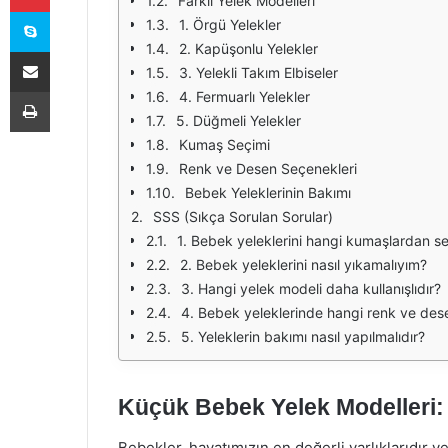
Farklı Yelek Modelleri
Skype
1. Örgü Yelekler
2. Kapüşonlu Yelekler
E-Posta ile paylaş
3. Yelekli Takım Elbiseler
Yazdır
4. Fermuarlı Yelekler
5. Düğmeli Yelekler
Kumaş Seçimi
Renk ve Desen Seçenekleri
Bebek Yeleklerinin Bakımı
SSS (Sıkça Sorulan Sorular)
1. Bebek yeleklerini hangi kumaşlardan s
2. Bebek yeleklerini nasıl yıkamalıyım?
3. Hangi yelek modeli daha kullanışlıdır?
4. Bebek yeleklerinde hangi renk ve desen
5. Yeleklerin bakımı nasıl yapılmalıdır?
Küçük Bebek Yelek Modelleri:
Bebekler, hayatımızın en değerli varlıklarıdır ve 