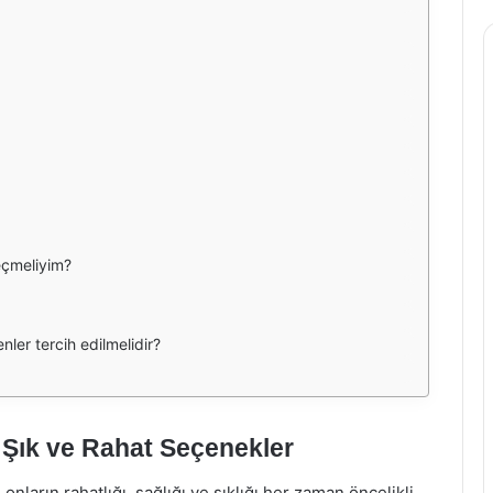
eçmeliyim?
ler tercih edilmelidir?
 Şık ve Rahat Seçenekler
onların rahatlığı, sağlığı ve şıklığı her zaman öncelikli