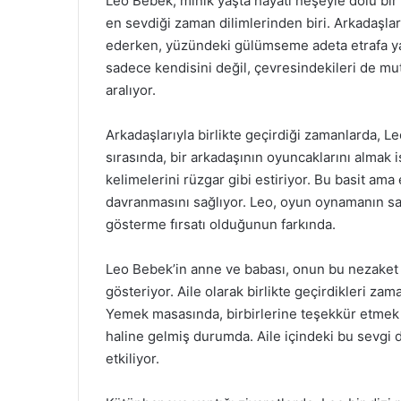
Leo Bebek, minik yaşta hayatı neşeyle dolu bi
en sevdiği zaman dilimlerinden biri. Arkadaşlar
ederken, yüzündeki gülümseme adeta etrafa yayı
sadece kendisini değil, çevresindekileri de mut
aralıyor.
Arkadaşlarıyla birlikte geçirdiği zamanlarda, Le
sırasında, bir arkadaşının oyuncaklarını almak 
kelimelerini rüzgar gibi estiriyor. Bu basit ama 
davranmasını sağlıyor. Leo, oyun oynamanın s
gösterme fırsatı olduğunun farkında.
Leo Bebek’in anne ve babası, onun bu nezaket d
gösteriyor. Aile olarak birlikte geçirdikleri zam
Yemek masasında, birbirlerine teşekkür etmek v
haline gelmiş durumda. Aile içindeki bu sevgi 
etkiliyor.