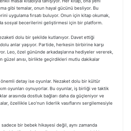
enkli masal kitabıyla tanışıyor. Her kitap, ona yeni
şma gibi temalar, onun hayal gücünü besliyor. Bu
erini uygulama fırsatı buluyor. Onun için kitap okumak,
a sosyal becerilerini geliştirmesi için bir platform.
aketi dolu bir şekilde kutlanıyor. Davet ettiği
olu anlar yaşıyor. Partide, herkesin birbirine karşı
ıyor. Leo, özel gününde arkadaşlarına hediyeler vererek,
n güzel anısı, birlikte geçirdikleri mutlu dakikalar
önemli detay ise oyunlar. Nezaket dolu bir kültür
ım oyunları oynuyorlar. Bu oyunlar, iş birliği ve taktik
uklar arasında dostluk bağları daha da güçleniyor ve
alar, özellikle Leo’nun liderlik vasıflarını sergilemesiyle
 sadece bir bebek hikayesi değil, aynı zamanda