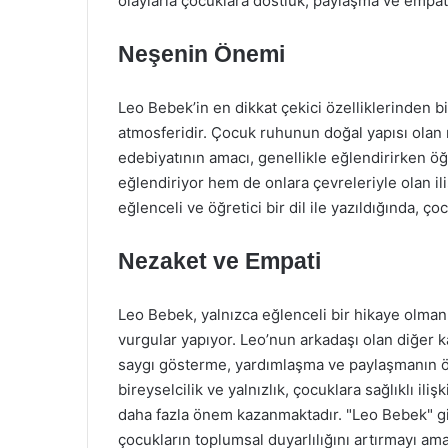
olaylarla çocuklara dostluk, paylaşma ve empati 
Neşenin Önemi
Leo Bebek’in en dikkat çekici özelliklerinden b
atmosferidir. Çocuk ruhunun doğal yapısı olan 
edebiyatının amacı, genellikle eğlendirirken ö
eğlendiriyor hem de onlara çevreleriyle olan iliş
eğlenceli ve öğretici bir dil ile yazıldığında, ç
Nezaket ve Empati
Leo Bebek, yalnızca eğlenceli bir hikaye olma
vurgular yapıyor. Leo’nun arkadaşı olan diğer k
saygı gösterme, yardımlaşma ve paylaşmanın ö
bireyselcilik ve yalnızlık, çocuklara sağlıklı il
daha fazla önem kazanmaktadır. "Leo Bebek" gib
çocukların toplumsal duyarlılığını artırmayı am