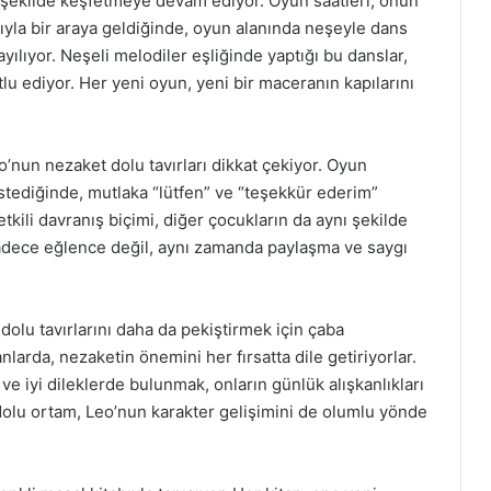
r şekilde keşfetmeye devam ediyor. Oyun saatleri, onun
ıyla bir araya geldiğinde, oyun alanında neşeyle dans
lıyor. Neşeli melodiler eşliğinde yaptığı bu danslar,
lu ediyor. Her yeni oyun, yeni bir maceranın kapılarını
o’nun nezaket dolu tavırları dikkat çekiyor. Oyun
istediğinde, mutlaka “lütfen” ve “teşekkür ederim”
etkili davranış biçimi, diğer çocukların da aynı şekilde
adece eğlence değil, aynı zamanda paylaşma ve saygı
olu tavırlarını daha da pekiştirmek için çaba
anlarda, nezaketin önemini her fırsatta dile getiriyorlar.
e iyi dileklerde bulunmak, onların günlük alışkanlıkları
dolu ortam, Leo’nun karakter gelişimini de olumlu yönde