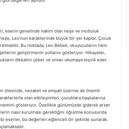
gibi değerleri aşılıyor.
iri, eserin genelinde hakim olan neşe ve mutluluk
neşe, Leo’nun karakterinde büyük bir yer kaplar. Çocuk
ğretmektir. Bu noktada, Leo Bebek, okuyucularını hem
kilerini geliştirmenin yollarını gösteriyor. Hikayeler,
ocukların dikkatini çeker ve onları okumaya teşvik eder.
nın ötesinde, nezaket ve empati üzerine de önemli
arakterlerle olan etkileşimleri, çocuklara başkalarına
nemini gösteriyor. Özellikle günümüzde giderek artan
işkilerin nasıl kurulması gerektiğini öğretme konusunda
i eserler, bu değerleri eğlenceli bir şekilde sunarak,
açlamaktadır.