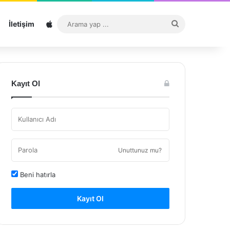
Sitemap
Arama
İletişim
yap
...
Kayıt Ol
Unuttunuz mu?
Beni hatırla
Kayıt Ol