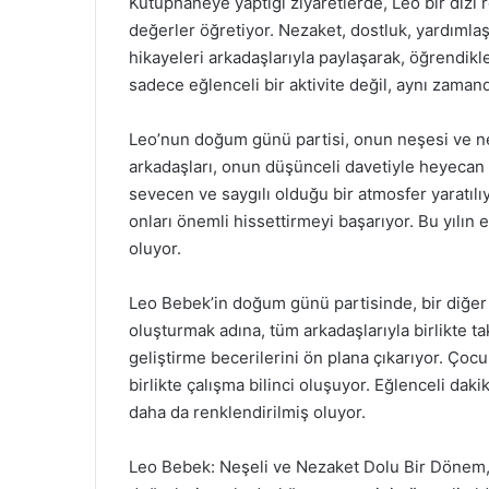
Kütüphaneye yaptığı ziyaretlerde, Leo bir dizi r
değerler öğretiyor. Nezaket, dostluk, yardımla
hikayeleri arkadaşlarıyla paylaşarak, öğrendikl
sadece eğlenceli bir aktivite değil, aynı zamand
Leo’nun doğum günü partisi, onun neşesi ve nez
arkadaşları, onun düşünceli davetiyle heyecan d
sevecen ve saygılı olduğu bir atmosfer yaratıl
onları önemli hissettirmeyi başarıyor. Bu yılın e
oluyor.
Leo Bebek’in doğum günü partisinde, bir diğer 
oluşturmak adına, tüm arkadaşlarıyla birlikte tak
geliştirme becerilerini ön plana çıkarıyor. Çoc
birlikte çalışma bilinci oluşuyor. Eğlenceli dakik
daha da renklendirilmiş oluyor.
Leo Bebek: Neşeli ve Nezaket Dolu Bir Dönem,