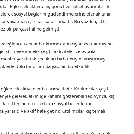
 Eğlenceli aktiviteler, görsel ve işitsel uyarımlar ile
gelerek sosyal bağlarını güçlendirmelerine olanak tanır.
lar yaşatmak için harika bir fırsattır. Bu yüzden, LOL
 bir parçası haline gelmiştir.
e eğlenceli anılar biriktirmek amacıyla tasarlanmış bir
geliştirmeye yönelik çeşitli aktiviteler ve oyunlar
tmosfer yaratarak çocukları birbirleriyle tanıştırmayı,
iklerle dolu bir ortamda yapılan bu etkinlik,
ğlenceli aktiviteler bulunmaktadır. Katılımcılar, çeşitli
yle gelerek etkinliğe katılım gösterebilirler. Ayrıca, kış
tkinlikler, hem çocukların sosyal becerilerini
yaratıcı ve aktif hale getirir. Katılımcılar kış temalı
i ışıklar ve dekore edilen mekanlar kullanılır. Kış temalı