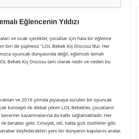
malı Eğlencenin Yıldızı
ları ve sıcak içecekler, çocuklar için hala bir eğlence
den biri de şüphesiz "LOL Bebek Kış Discosu"dur. Her
lnızca oyuncak dünyasında değil, eğlenceli temalı
 LOL Bebek Kış Discosu tam olarak nedir ve neden bu
atılan ve 2016 yılında piyasaya sürülen bir oyuncak
ncak konsepti ile dikkat çeken LOL Bebekler, çocukların
 beceriler kazanmalarına da katkı sağlamaktadır. Her
e beraber gelir. Cinsiyet, stil, hatta gizli özellikler gibi
beraber keşfedecekleri yeni bir dünyanın kapılarını aralar.