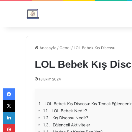
Anasayfa
/
Genel
/
LOL Bebek Kış Discosu
LOL Bebek Kış Dis
18 Ekim 2024
Facebook
X
LOL Bebek Kış Discosu: Kış Temalı Eğlencenin 
LOL Bebek Nedir?
LinkedIn
Kış Discosu Nedir?
Pinterest
Eğlenceli Aktiviteler
Neden Bu Kadar Popüler?