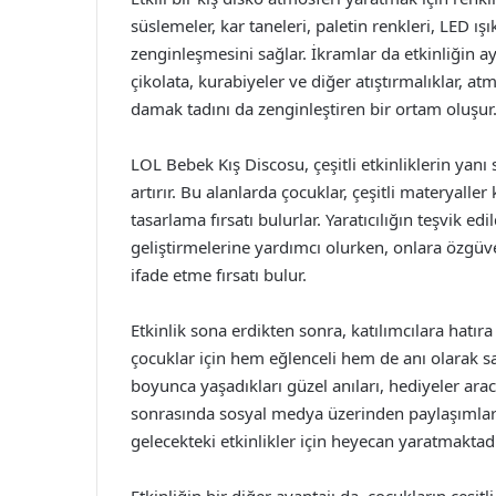
süslemeler, kar taneleri, paletin renkleri, LED ışı
zenginleşmesini sağlar. İkramlar da etkinliğin ay
çikolata, kurabiyeler ve diğer atıştırmalıklar, at
damak tadını da zenginleştiren bir ortam oluşur
LOL Bebek Kış Discosu, çeşitli etkinliklerin yanı 
artırır. Bu alanlarda çocuklar, çeşitli materyalle
tasarlama fırsatı bulurlar. Yaratıcılığın teşvik edil
geliştirmelerine yardımcı olurken, onlara özgüve
ifade etme fırsatı bulur.
Etkinlik sona erdikten sonra, katılımcılara hatır
çocuklar için hem eğlenceli hem de anı olarak sak
boyunca yaşadıkları güzel anıları, hediyeler aracı
sonrasında sosyal medya üzerinden paylaşımlar y
gelecekteki etkinlikler için heyecan yaratmaktadı