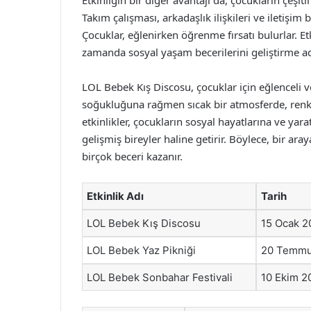
Etkinliğin bir diğer avantajı da, çocukların çeşitl
Takım çalışması, arkadaşlık ilişkileri ve iletişim be
Çocuklar, eğlenirken öğrenme fırsatı bulurlar. E
zamanda sosyal yaşam becerilerini geliştirme ad
LOL Bebek Kış Discosu, çocuklar için eğlenceli 
soğukluğuna rağmen sıcak bir atmosferde, renklil
etkinlikler, çocukların sosyal hayatlarına ve yar
gelişmiş bireyler haline getirir. Böylece, bir ara
birçok beceri kazanır.
Etkinlik Adı
Tarih
LOL Bebek Kış Discosu
15 Ocak 2
LOL Bebek Yaz Pikniği
20 Temmu
LOL Bebek Sonbahar Festivali
10 Ekim 2