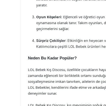
yaratır.
Oyun Köşeleri
: Eğlenceli ve öğretici oyun
oynamasına olanak tanır. Takım oyunları, 
geçirmelerini sağlar.
Sürpriz Çekilişler
: Etkinliğin en heyecan ve
Katılımcılara çeşitli LOL Bebek ürünleri hed
Neden Bu Kadar Popüler?
LOL Bebek Kış Discosu, özellikle çocukların hayal 
zamanda eğlenceli bir birliktelik ortamı sunduğu 
sosyalleşmesine imkan tanırken, ailelerin de çocu
LOL Bebekler, kendilerini ifade etme ve arkada
deneyimler sunar.
LOL Bebek Kış Discosu, kış mevsiminin soğuk gün