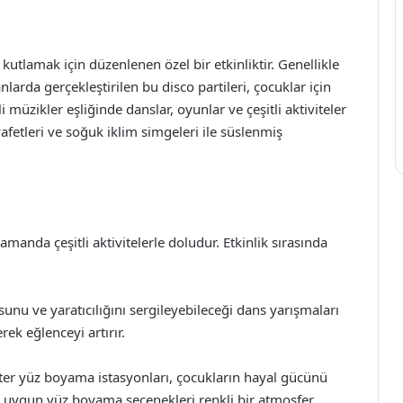
utlamak için düzenlenen özel bir etkinliktir. Genellikle
larda gerçekleştirilen bu disco partileri, çocuklar için
li müzikler eşliğinde danslar, oyunlar ve çeşitli aktiviteler
kıyafetleri ve soğuk iklim simgeleri ile süslenmiş
manda çeşitli aktivitelerle doludur. Etkinlik sırasında
sunu ve yaratıcılığını sergileyebileceği dans yarışmaları
rek eğlenceyi artırır.
ter yüz boyama istasyonları, çocukların hayal gücünü
ne uygun yüz boyama seçenekleri renkli bir atmosfer