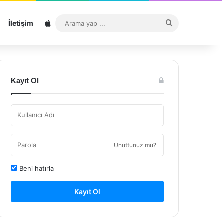
Sitemap
Arama
İletişim
yap
...
Kayıt Ol
Unuttunuz mu?
Beni hatırla
Kayıt Ol