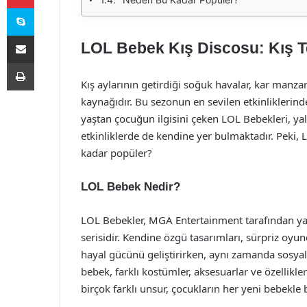
Skype
E-Posta ile paylaş
LOL Bebek Kış Discosu: Kış Te
Yazdır
Kış aylarının getirdiği soğuk havalar, kar manzara
kaynağıdır. Bu sezonun en sevilen etkinliklerin
yaştan çocuğun ilgisini çeken LOL Bebekleri, ya
etkinliklerde de kendine yer bulmaktadır. Peki,
kadar popüler?
LOL Bebek Nedir?
LOL Bebekler, MGA Entertainment tarafından yar
serisidir. Kendine özgü tasarımları, sürpriz oyu
hayal gücünü geliştirirken, aynı zamanda sosyal
bebek, farklı kostümler, aksesuarlar ve özellikler il
birçok farklı unsur, çocukların her yeni bebekle 