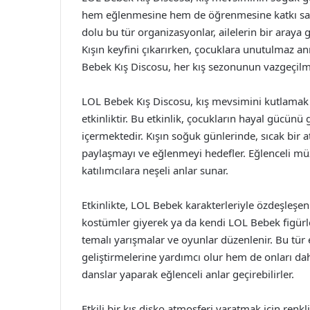
hem eğlenmesine hem de öğrenmesine katkı sağlar.
dolu bu tür organizasyonlar, ailelerin bir araya 
Kışın keyfini çıkarırken, çocuklara unutulmaz anı
Bebek Kış Discosu, her kış sezonunun vazgeçilmez
LOL Bebek Kış Discosu, kış mevsimini kutlamak v
etkinliktir. Bu etkinlik, çocukların hayal gücünü 
içermektedir. Kışın soğuk günlerinde, sıcak bir a
paylaşmayı ve eğlenmeyi hedefler. Eğlenceli müz
katılımcılara neşeli anlar sunar.
Etkinlikte, LOL Bebek karakterleriyle özdeşleşen e
kostümler giyerek ya da kendi LOL Bebek figürleri
temalı yarışmalar ve oyunlar düzenlenir. Bu tür e
geliştirmelerine yardımcı olur hem de onları daha 
danslar yaparak eğlenceli anlar geçirebilirler.
Etkili bir kış disko atmosferi yaratmak için renkl