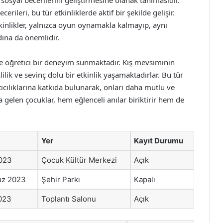
i sosyal becerilerini geliştirmesine olanak tanımasıdır.
cerileri, bu tür etkinliklerde aktif bir şekilde gelişir.
tkinlikler, yalnızca oyun oynamakla kalmayıp, aynı
ına da önemlidir.
ve öğretici bir deneyim sunmaktadır. Kış mevsiminin
ik ve sevinç dolu bir etkinlik yaşamaktadırlar. Bu tür
atıcılıklarına katkıda bulunarak, onları daha mutlu ve
ya gelen çocuklar, hem eğlenceli anılar biriktirir hem de
Yer
Kayıt Durumu
023
Çocuk Kültür Merkezi
Açık
z 2023
Şehir Parkı
Kapalı
023
Toplantı Salonu
Açık