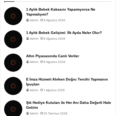
1 Aylık Bebek Kakasını Yapamıyorsa Ne
Yapmalıyım?
Admin
9 Ağustos 2026
1 Aylık Bebek Gelişimi: İlk Ayda Neler Olur?
Admin
8 Ağustos 2026
Altın Piyasasında Canlı Veriler
Admin
8 Ağustos 2026
E İmza Hizmeti Alırken Doğru Tercihi Yapmanın
İpuçları
Admin
1 Ağustos 2026
Şık Hediye Kutuları ile Her Anı Daha Değerli Hale
Getirin
Admin
25 Temmuz 2026