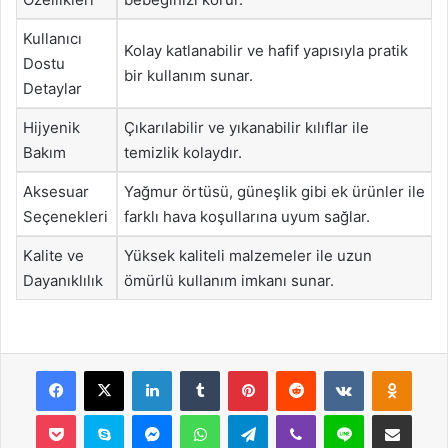
Kullanıcı
Kolay katlanabilir ve hafif yapısıyla pratik
Dostu
bir kullanım sunar.
Detaylar
Hijyenik
Çıkarılabilir ve yıkanabilir kılıflar ile
Bakım
temizlik kolaydır.
Aksesuar
Yağmur örtüsü, güneşlik gibi ek ürünler ile
Seçenekleri
farklı hava koşullarına uyum sağlar.
Kalite ve
Yüksek kaliteli malzemeler ile uzun
Dayanıklılık
ömürlü kullanım imkanı sunar.
Facebook
X
LinkedIn
Tumblr
Pinterest
Reddit
VKontakte
Odnok
Pocket
Skype
Messenger
WhatsApp
Telegram
Viber
Line
E-Posta ile payla