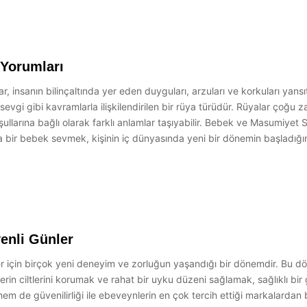
Yorumları
insanın bilinçaltında yer eden duyguları, arzuları ve korkuları yans
evgi gibi kavramlarla ilişkilendirilen bir rüya türüdür. Rüyalar çoğu 
llarına bağlı olarak farklı anlamlar taşıyabilir. Bebek ve Masumiye
yada bir bebek sevmek, kişinin iç dünyasında yeni bir dönemin başladı
enli Günler
 için birçok yeni deneyim ve zorluğun yaşandığı bir dönemdir. Bu 
in ciltlerini korumak ve rahat bir uyku düzeni sağlamak, sağlıklı bir g
hem de güvenilirliği ile ebeveynlerin en çok tercih ettiği markalardan 