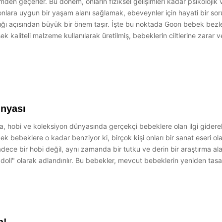
mden geçerler. Bu dönem, onların fiziksel gelişimleri kadar psikolojik v
onlara uygun bir yaşam alanı sağlamak, ebeveynler için hayati bir sor
ğı açısından büyük bir önem taşır. İşte bu noktada Goon bebek bezleri
k kaliteli malzeme kullanılarak üretilmiş, bebeklerin ciltlerine zarar
ünyası
, hobi ve koleksiyon dünyasında gerçekçi bebeklere olan ilgi giderek a
çek bebeklere o kadar benziyor ki, birçok kişi onları bir sanat eseri 
dece bir hobi değil, aynı zamanda bir tutku ve derin bir araştırma alan
ll" olarak adlandırılır. Bu bebekler, mevcut bebeklerin yeniden tasarl