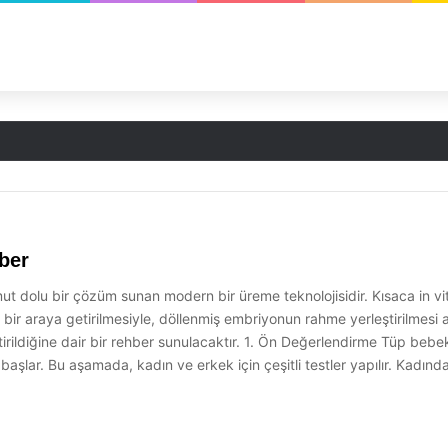
ber
umut dolu bir çözüm sunan modern bir üreme teknolojisidir. Kısaca in vit
bir araya getirilmesiyle, döllenmiş embriyonun rahme yerleştirilmesi 
rildiğine dair bir rehber sunulacaktır. 1. Ön Değerlendirme Tüp bebek sü
başlar. Bu aşamada, kadın ve erkek için çeşitli testler yapılır. Kadınd