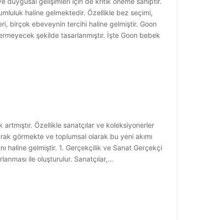
e duygusal gelişimleri için de kritik öneme sahiptir.
umluluk haline gelmektedir. Özellikle bez seçimi,
, birçok ebeveynin tercihi haline gelmiştir. Goon
 vermeyecek şekilde tasarlanmıştır. İşte Goon bebek
rtmıştır. Özellikle sanatçılar ve koleksiyonerler
olarak görmekte ve toplumsal olarak bu yeni akımı
ı haline gelmiştir. 1. Gerçekçilik ve Sanat Gerçekçi
anması ile oluşturulur. Sanatçılar,…