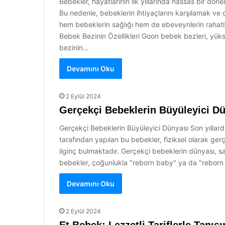
Bebekler, hayatlarının ilk yıllarında hassas bir döne
Bu nedenle, bebeklerin ihtiyaçlarını karşılamak ve 
hem bebeklerin sağlığı hem de ebeveynlerin rahatlı
Bebek Bezinin Özellikleri Goon bebek bezleri, yükse
bezinin…
Devamını Oku
2 Eylül 2024
Gerçekçi Bebeklerin Büyüleyici D
Gerçekçi Bebeklerin Büyüleyici Dünyası Son yıllarda
tarafından yapılan bu bebekler, fiziksel olarak ger
ilginç bulmaktadır. Gerçekçi bebeklerin dünyası, sa
bebekler, çoğunlukla "reborn baby" ya da "reborn do
Devamını Oku
2 Eylül 2024