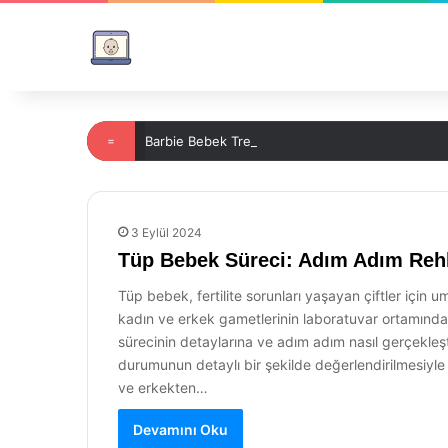
=
Barbie Bebek Trendyol’da Şıklığı Yakalayın!
3 Eylül 2024
Tüp Bebek Süreci: Adım Adım Reh
Tüp bebek, fertilite sorunları yaşayan çiftler için 
kadın ve erkek gametlerinin laboratuvar ortamında 
sürecinin detaylarına ve adım adım nasıl gerçekleşti
durumunun detaylı bir şekilde değerlendirilmesiyle 
ve erkekten…
Devamını Oku