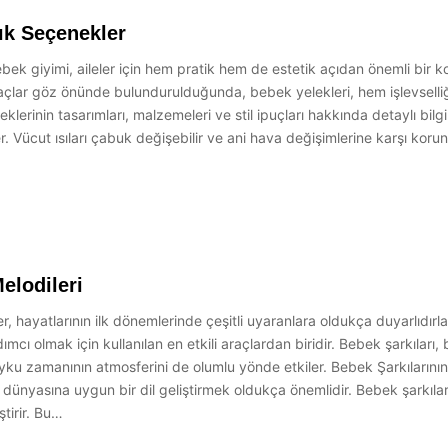
Şık Seçenekler
bek giyimi, aileler için hem pratik hem de estetik açıdan önemli bir k
açlar göz önünde bulundurulduğunda, bebek yelekleri, hem işlevselliği
klerinin tasarımları, malzemeleri ve stil ipuçları hakkında detaylı bil
r. Vücut ısıları çabuk değişebilir ve ani hava değişimlerine karşı kor
elodileri
, hayatlarının ilk dönemlerinde çeşitli uyaranlara oldukça duyarlıdırl
ı olmak için kullanılan en etkili araçlardan biridir. Bebek şarkıları, 
uyku zamanının atmosferini de olumlu yönde etkiler. Bebek Şarkılarını
ın dünyasına uygun bir dil geliştirmek oldukça önemlidir. Bebek şarkılar
ştirir. Bu…