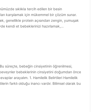
nümüzde sıklıkla tercih edilen bir besin
yaçları karşılamak için mükemmel bir çözüm sunar.
bek, genellikle protein açısından zengin, yumuşak
vde kendi et bebeklerinizi hazırlamak,…
 Bu süreçte, bebeğin cinsiyetinin öğrenilmesi,
 ebeveynler bebeklerinin cinsiyetini doğumdan önce
vaplar arayalım. 1. Hamilelik Belirtileri Hamilelik
erin farklı olduğu inancı vardır. Bilimsel olarak bu