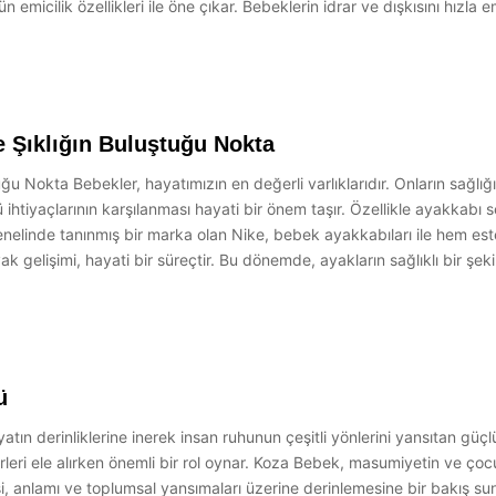
n emicilik özellikleri ile öne çıkar. Bebeklerin idrar ve dışkısını hızla
e Şıklığın Buluştuğu Nokta
 Nokta Bebekler, hayatımızın en değerli varlıklarıdır. Onların sağlığı, 
ü ihtiyaçlarının karşılanması hayati bir önem taşır. Özellikle ayakkab
genelinde tanınmış bir marka olan Nike, bebek ayakkabıları ile hem e
gelişimi, hayati bir süreçtir. Bu dönemde, ayakların sağlıklı bir şek
ü
n derinliklerine inerek insan ruhunun çeşitli yönlerini yansıtan güçl
leri ele alırken önemli bir rol oynar. Koza Bebek, masumiyetin ve çocu
i, anlamı ve toplumsal yansımaları üzerine derinlemesine bir bakış su