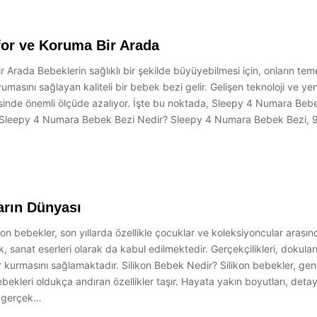
or ve Koruma Bir Arada
rada Bebeklerin sağlıklı bir şekilde büyüyebilmesi için, onların temel
masını sağlayan kaliteli bir bebek bezi gelir. Gelişen teknoloji ve yenil
sayesinde önemli ölçüde azalıyor. İşte bu noktada, Sleepy 4 Numara Be
yor. Sleepy 4 Numara Bebek Bezi Nedir? Sleepy 4 Numara Bebek Bezi,
arın Dünyası
n bebekler, son yıllarda özellikle çocuklar ve koleksiyoncular arasınd
anat eserleri olarak da kabul edilmektedir. Gerçekçilikleri, dokuları
r kurmasını sağlamaktadır. Silikon Bebek Nedir? Silikon bebekler, gen
bekleri oldukça andıran özellikler taşır. Hayata yakın boyutları, deta
le gerçek…