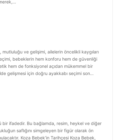
 emerek,…
mutluluğu ve gelişimi, ailelerin öncelikli kaygıları
ı seçimi, bebeklerin hem konforu hem de güvenliği
stetik hem de fonksiyonel açıdan mükemmel bir
ilde gelişmesi için doğru ayakkabı seçimi son…
ü bir ifadedir. Bu bağlamda, resim, heykel ve diğer
kluğun saflığını simgeleyen bir figür olarak ön
nulacaktır. Koza Bebek’in Tarihçesi Koza Bebek,