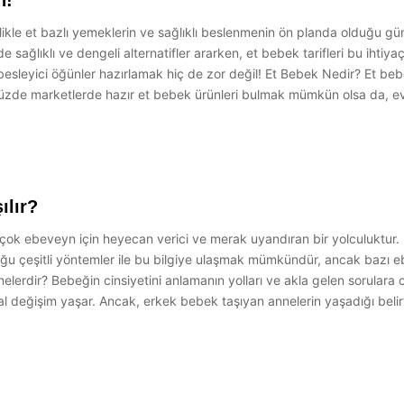
n!
llikle et bazlı yemeklerin ve sağlıklı beslenmenin ön planda olduğu gü
 sağlıklı ve dengeli alternatifler ararken, et bebek tarifleri bu ihti
n besleyici öğünler hazırlamak hiç de zor değil! Et Bebek Nedir? Et be
ümüzde marketlerde hazır et bebek ürünleri bulmak mümkün olsa da, e
ılır?
 birçok ebeveyn için heyecan verici ve merak uyandıran bir yolculuktur.
nduğu çeşitli yöntemler ile bu bilgiye ulaşmak mümkündür, ancak bazı
nelerdir? Bebeğin cinsiyetini anlamanın yolları ve akla gelen sorulara ce
 değişim yaşar. Ancak, erkek bebek taşıyan annelerin yaşadığı belirtil