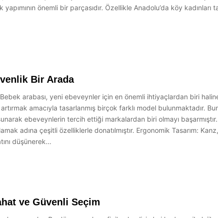
k yapımının önemli bir parçasıdır. Özellikle Anadolu’da köy kadınları t
venlik Bir Arada
ebek arabası, yeni ebeveynler için en önemli ihtiyaçlardan biri hal
artırmak amacıyla tasarlanmış birçok farklı model bulunmaktadır. Bun
narak ebeveynlerin tercih ettiği markalardan biri olmayı başarmıştır.
lamak adına çeşitli özelliklerle donatılmıştır. Ergonomik Tasarım: Ka
atını düşünerek…
ahat ve Güvenli Seçim