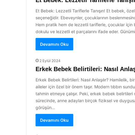
Et Bebek: Lezzetli Tariflerle Tanışı
Et Bebek: Lezzetli Tariflerle Tanışın! Et bebek, öze
seçeneğidir. Ebeveynler, çocuklarının beslenmesinde
Hem pratik hem de lezzetli tariflerle, çocuklar içi
dokulu ve lezzetli et parçalarını ifade eder. Gün
Devamını Oku
2 Eylül 2024
Erkek Bebek Belirtileri: Nasıl Anlaş
Erkek Bebek Belirtileri: Nasıl Anlaşılır? Hamilelik,
aileler için özel bir önem taşır. Modern tıbbın su
tahmin etmeye çalışır. Peki, erkek bebek belirtileri 
sürecinde, anne adayları birçok fiziksel ve duygusal
görüşün…
Devamını Oku