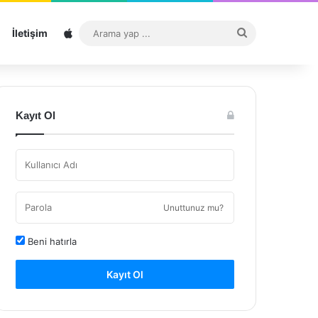
Sitemap
Arama
İletişim
yap
...
Kayıt Ol
Unuttunuz mu?
Beni hatırla
Kayıt Ol