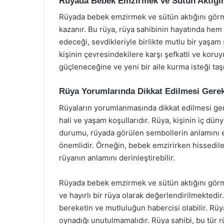
Rüyada Bebek Emzirmek ve Sütün Aktığın
Rüyada bebek emzirmek ve sütün aktığını görme
kazanır. Bu rüya, rüya sahibinin hayatında h
edeceği, sevdikleriyle birlikte mutlu bir yaşa
kişinin çevresindekilere karşı şefkatli ve koruy
güçleneceğine ve yeni bir aile kurma isteği taşı
Rüya Yorumlarında Dikkat Edilmesi Gere
Rüyaların yorumlanmasında dikkat edilmesi ger
hali ve yaşam koşullarıdır. Rüya, kişinin iç düny
durumu, rüyada görülen sembollerin anlamını et
önemlidir. Örneğin, bebek emzirirken hissedile
rüyanın anlamını derinleştirebilir.
Rüyada bebek emzirmek ve sütün aktığını gör
ve hayırlı bir rüya olarak değerlendirilmektedir
bereketin ve mutluluğun habercisi olabilir. Rüya
oynadığı unutulmamalıdır. Rüya sahibi, bu tür 