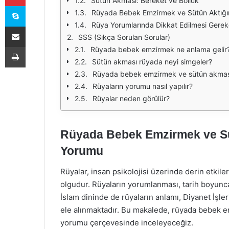
Sütün Akması: Bereket ve Bolluk
Skype
Rüyada Bebek Emzirmek ve Sütün Aktığını
Rüya Yorumlarında Dikkat Edilmesi Gerek
E-Posta ile paylaş
SSS (Sıkça Sorulan Sorular)
Yazdır
Rüyada bebek emzirmek ne anlama gelir
Sütün akması rüyada neyi simgeler?
Rüyada bebek emzirmek ve sütün akması 
Rüyaların yorumu nasıl yapılır?
Rüyalar neden görülür?
Rüyada Bebek Emzirmek ve Sü
Yorumu
Rüyalar, insan psikolojisi üzerinde derin etkiler
olgudur. Rüyaların yorumlanması, tarih boyunca 
İslam dininde de rüyaların anlamı, Diyanet İşleri
ele alınmaktadır. Bu makalede, rüyada bebek 
yorumu çerçevesinde inceleyeceğiz.