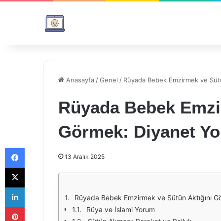
Anasayfa
/
Genel
/
Rüyada Bebek Emzirmek ve Sütü
Rüyada Bebek Emzir
Görmek: Diyanet Y
Facebook
13 Aralık 2025
X
LinkedIn
Rüyada Bebek Emzirmek ve Sütün Aktığını G
Pinterest
Rüya ve İslami Yorum