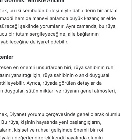
ı Görmek: Birlikte Anlamı
k, bu iki sembolün birleşimiyle daha derin bir anlam
em maddi hem de manevi anlamda büyük kazançlar elde
m süreceği şeklinde yorumlanır. Aynı zamanda, bu rüya,
ucu bir tutum sergileyeceğine, aile bağlarının
yabileceğine de işaret edebilir.
kenler
eken en önemli unsurlardan biri, rüya sahibinin ruh
asını yansıttığı için, rüya sahibinin o anki duygusal
kileyebilir. Ayrıca, rüyada görülen detaylar da
n duygular, sütün miktarı ve rüyanın genel atmosferi,
mek, Diyanet yorumu çerçevesinde genel olarak olumlu
. Bu rüya, kişinin hayatında yeni başlangıçların,
ların, kişisel ve ruhsal gelişimde önemli bir rol
rüyaları değerlendirerek kendi hayatında olumlu