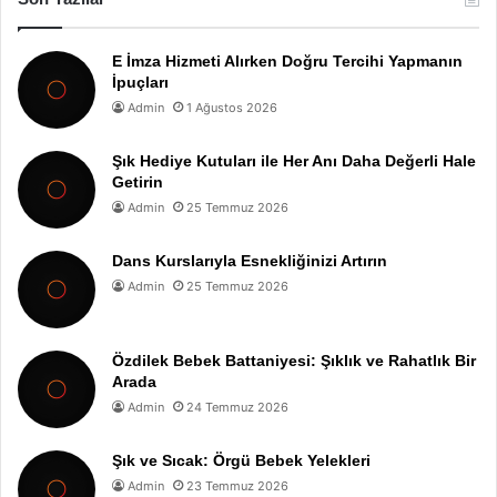
E İmza Hizmeti Alırken Doğru Tercihi Yapmanın
İpuçları
Admin
1 Ağustos 2026
Şık Hediye Kutuları ile Her Anı Daha Değerli Hale
Getirin
Admin
25 Temmuz 2026
Dans Kurslarıyla Esnekliğinizi Artırın
Admin
25 Temmuz 2026
Özdilek Bebek Battaniyesi: Şıklık ve Rahatlık Bir
Arada
Admin
24 Temmuz 2026
Şık ve Sıcak: Örgü Bebek Yelekleri
Admin
23 Temmuz 2026