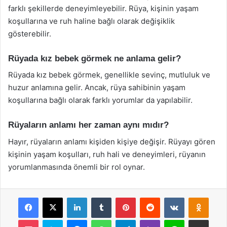
farklı şekillerde deneyimleyebilir. Rüya, kişinin yaşam
koşullarına ve ruh haline bağlı olarak değişiklik
gösterebilir.
Rüyada kız bebek görmek ne anlama gelir?
Rüyada kız bebek görmek, genellikle sevinç, mutluluk ve
huzur anlamına gelir. Ancak, rüya sahibinin yaşam
koşullarına bağlı olarak farklı yorumlar da yapılabilir.
Rüyaların anlamı her zaman aynı mıdır?
Hayır, rüyaların anlamı kişiden kişiye değişir. Rüyayı gören
kişinin yaşam koşulları, ruh hali ve deneyimleri, rüyanın
yorumlanmasında önemli bir rol oynar.
Facebook
X
LinkedIn
Tumblr
Pinterest
Reddit
VKontakte
Odnok
Pocket
Skype
Messenger
WhatsApp
Telegram
Viber
Line
E-Posta ile payla