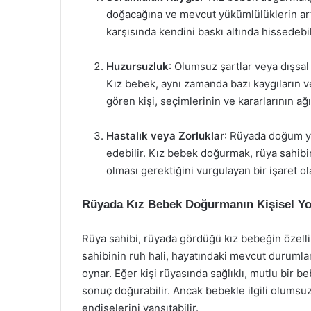
doğacağına ve mevcut yükümlülüklerin art
karşısında kendini baskı altında hissedebil
Huzursuzluk
: Olumsuz şartlar veya dışsa
Kız bebek, aynı zamanda bazı kaygıların ve 
gören kişi, seçimlerinin ve kararlarının ağır
Hastalık veya Zorluklar
: Rüyada doğum ya
edebilir. Kız bebek doğurmak, rüya sahibin
olması gerektiğini vurgulayan bir işaret ola
Rüyada Kız Bebek Doğurmanın Kişisel Yo
Rüya sahibi, rüyada gördüğü kız bebeğin özellik
sahibinin ruh hali, hayatındaki mevcut durumla
oynar. Eğer kişi rüyasında sağlıklı, mutlu bir 
sonuç doğurabilir. Ancak bebekle ilgili olumsu
endişelerini yansıtabilir.