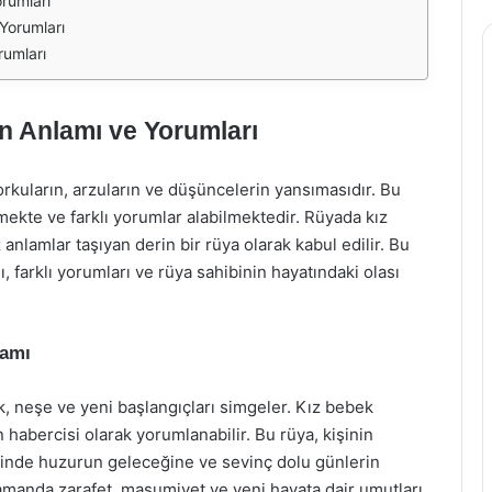
rumları
Yorumları
rumları
 Anlamı ve Yorumları
korkuların, arzuların ve düşüncelerin yansımasıdır. Bu
lmekte ve farklı yorumlar alabilmektedir. Rüyada kız
amlar taşıyan derin bir rüya olarak kabul edilir. Bu
farklı yorumları ve rüya sahibinin hayatındaki olası
lamı
k, neşe ve yeni başlangıçları simgeler. Kız bebek
 habercisi olarak yorumlanabilir. Bu rüya, kişinin
 içinde huzurun geleceğine ve sevinç dolu günlerin
amanda zarafet, masumiyet ve yeni hayata dair umutları