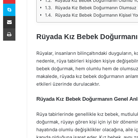
Rüyada Kız Bebek Doğurmanın Olumlu Yo
Skype
Rüyada Kız Bebek Doğurmanın Olumsuz 
Rüyada Kız Bebek Doğurmanın Kişisel Yo
E-Posta ile paylaş
Yazdır
Rüyada Kız Bebek Doğurmanın
Rüyalar, insanların bilinçaltındaki duyguların, 
nedenle, rüya tabirleri kişiden kişiye değişebi
bebek doğurmak, hem olumlu hem de olumsuz anl
makalede, rüyada kız bebek doğurmanın anlamı, 
etkileri üzerinde durulacaktır.
Rüyada Kız Bebek Doğurmanın Genel An
Rüya tabirlerinde genellikle kız bebek, mutlulu
doğurmak, rüyayı gören kişi için iyi bir dönemin
hayatında olumlu değişiklikler olacağına, aile
kapıda olduğuna işaret eder. Kız bebek, aynı z