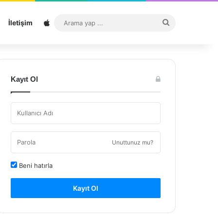
Sitemap
Arama
İletişim
yap
...
Kayıt Ol
Unuttunuz mu?
Beni hatırla
Kayıt Ol