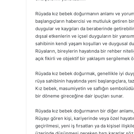
Rüyada kız bebek doğurmanın anlamı ve yorumlar
başlangıçların habercisi ve mutluluk getiren bi
duygular ve kaygıları da beraberinde getirebili
dışsal etkenlerin ve içsel duyguların bir yansım
sahibinin kendi yaşam koşulları ve duygusal d
Rüyaların, bireylerin hayatında bir rehber nite
açık fikirli ve objektif bir yaklaşım sergilemek 
Rüyada kız bebek doğurmak, genellikle iyi duyg
rüya sahibinin hayatında yeni başlangıçlara, t
Kız bebek, masumiyetin ve saflığın sembolüdür
bir döneme gireceğine dair ipuçları sunar.
Rüyada kız bebek doğurmanın bir diğer anlamı, 
Rüyayı gören kişi, kariyerinde veya özel hayatın
geçirilmesi, yeni iş fırsatları ya da kişisel ili
üzerinde düşünmesi gereken bazı kararlar söz 