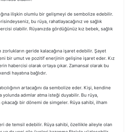
ığına ilişkin olumlu bir gelişmeyi de sembolize edebilir.
erisindeyseniz, bu rüya, rahatlayacağınız ve sağlık
rcisi olabilir. Rüyanızda gördüğünüz kız bebek, sağlık
orlukların geride kalacağına işaret edebilir. Şayet
ni bir umut ve pozitif enerjinin gelişine işaret eder. Kız
rin habercisi olarak ortaya çıkar. Zamansal olarak bu
endi hayatına bağlıdır.
ıcılığının artacağını da sembolize eder. Kişi, kendine
 yolunda adımlar atma isteği duyabilir. Bu rüya,
a çıkacağı bir dönemi de simgeler. Rüya sahibi, ilham
ri de temsil edebilir. Rüya sahibi, özellikle aileyle olan
r ya da yeni aile üyeleri kazanma fikriyle yüzleşebilir.