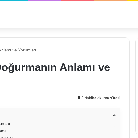
nlamı ve Yorumları
Doğurmanın Anlamı ve
3 dakika okuma süresi
umları
amı