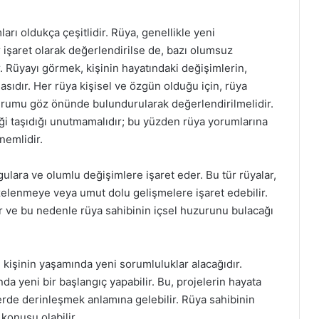
ı oldukça çeşitlidir. Rüya, genellikle yeni
r işaret olarak değerlendirilse de, bazı olumsuz
r. Rüyayı görmek, kişinin hayatındaki değişimlerin,
asıdır. Her rüya kişisel ve özgün olduğu için, rüya
urumu göz önünde bulundurularak değerlendirilmelidir.
liği taşıdığı unutmamalıdır; bu yüzden rüya yorumlarına
önemlidir.
ulara ve olumlu değişimlere işaret eder. Bu tür rüyalar,
azelenmeye veya umut dolu gelişmelere işaret edebilir.
 ve bu nedenle rüya sahibinin içsel huzurunu bulacağı
kişinin yaşamında yeni sorumluluklar alacağıdır.
da yeni bir başlangıç yapabilir. Bu, projelerin hayata
şkilerde derinleşmek anlamına gelebilir. Rüya sahibinin
konusu olabilir.