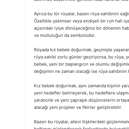
Ayrıca bu tür rüyalar, bazen rüya sahibinin sağl
Özellikle çekimser veya endişeli bir ruh hali iç
açısından iyiye dönüşeceğiniz bir dönemin habe
ve mutluluğun da sembolüdür.
Rüyada kız bebek doğurmak, geçmişte yaşanan z
rüya sahibi zorlu günler geçiriyorsa, bu rüya, ye
bebek, yeni bir başlangıcın ve olumlu değişimle
değişimin ne zaman olacağı ise rüya sahibinin k
Kız bebek doğurmak, aynı zamanda kişinin yarat
yeni hedefler belirleyerek, bu hedeflere ulaşma
yaratıcılık ve yeni çapraşık düşüncelerin ortay
alacağı yeni projeler ve fikirler geliştirebilir.
Bazen bu rüyalar, ailevi ilişkilerdeki güçlenmele
bağlarını güçlendirecek faaliyetlerde bulunabili