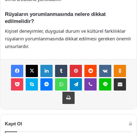
Rüyaların yorumlanmasında nelere dikkat
edilmelidir?
Kişisel deneyimler, duygusal durum ve kültürel farklılıklar
rüyaların yorumlanmasında dikkat edilmesi gereken önemli
unsurlardır.
Facebook
X
LinkedIn
Tumblr
Pinterest
Reddit
VKontakte
Odnok
Pocket
Skype
Messenger
WhatsApp
Telegram
Viber
Line
E-Posta ile payla
Yazdır
Kayıt Ol