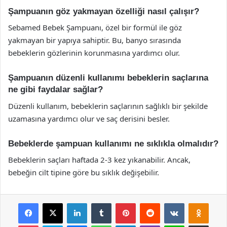
Şampuanın göz yakmayan özelliği nasıl çalışır?
Sebamed Bebek Şampuanı, özel bir formül ile göz
yakmayan bir yapıya sahiptir. Bu, banyo sırasında
bebeklerin gözlerinin korunmasına yardımcı olur.
Şampuanın düzenli kullanımı bebeklerin saçlarına
ne gibi faydalar sağlar?
Düzenli kullanım, bebeklerin saçlarının sağlıklı bir şekilde
uzamasına yardımcı olur ve saç derisini besler.
Bebeklerde şampuan kullanımı ne sıklıkla olmalıdır?
Bebeklerin saçları haftada 2-3 kez yıkanabilir. Ancak,
bebeğin cilt tipine göre bu sıklık değişebilir.
Facebook
X
LinkedIn
Tumblr
Pinterest
Reddit
VKontakte
Odnok
Pocket
Skype
Messenger
WhatsApp
Telegram
Viber
Line
E-Posta ile payla