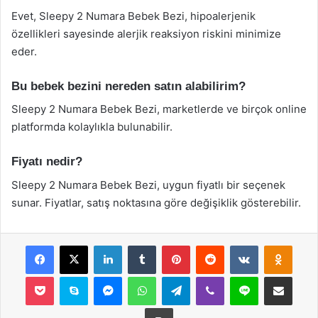
Evet, Sleepy 2 Numara Bebek Bezi, hipoalerjenik
özellikleri sayesinde alerjik reaksiyon riskini minimize
eder.
Bu bebek bezini nereden satın alabilirim?
Sleepy 2 Numara Bebek Bezi, marketlerde ve birçok online
platformda kolaylıkla bulunabilir.
Fiyatı nedir?
Sleepy 2 Numara Bebek Bezi, uygun fiyatlı bir seçenek
sunar. Fiyatlar, satış noktasına göre değişiklik gösterebilir.
Facebook
X
LinkedIn
Tumblr
Pinterest
Reddit
VKontakte
Odnok
Pocket
Skype
Messenger
WhatsApp
Telegram
Viber
Line
E-Posta ile payla
Yazdır