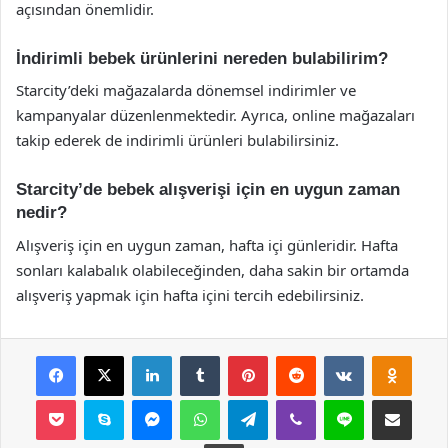
açısından önemlidir.
İndirimli bebek ürünlerini nereden bulabilirim?
Starcity’deki mağazalarda dönemsel indirimler ve
kampanyalar düzenlenmektedir. Ayrıca, online mağazaları
takip ederek de indirimli ürünleri bulabilirsiniz.
Starcity’de bebek alışverişi için en uygun zaman
nedir?
Alışveriş için en uygun zaman, hafta içi günleridir. Hafta
sonları kalabalık olabileceğinden, daha sakin bir ortamda
alışveriş yapmak için hafta içini tercih edebilirsiniz.
Facebook
X
LinkedIn
Tumblr
Pinterest
Reddit
VKontakte
Odnok
Pocket
Skype
Messenger
WhatsApp
Telegram
Viber
Line
E-Posta ile payla
Yazdır