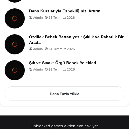
Dans Kurslarıyla Esnekliğinizi Artırın
Admin
25 Temmuz 2026
Özdilek Bebek Battaniyesi: Şıklık ve Rahatlık Bir
Arada
Admin
24 Temmuz 2026
Şık ve Sıcak: Örgü Bebek Yelekleri
Admin
23 Temmuz 2026
Daha Fazla Yükle
unblocked games
evden eve nakliyat