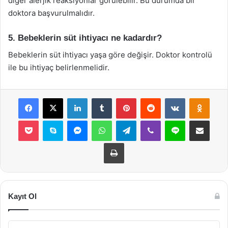
diğer alerjik reaksiyonlar görülebilir. Bu durumda bir
doktora başvurulmalıdır.
5. Bebeklerin süt ihtiyacı ne kadardır?
Bebeklerin süt ihtiyacı yaşa göre değişir. Doktor kontrolü
ile bu ihtiyaç belirlenmelidir.
Facebook
X
LinkedIn
Tumblr
Pinterest
Reddit
VKontakte
Odnok
Pocket
Skype
Messenger
WhatsApp
Telegram
Viber
Line
E-Posta ile payla
Yazdır
Kayıt Ol