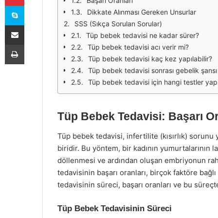
Başarı Oranları
Skype
Dikkate Alınması Gereken Unsurlar
SSS (Sıkça Sorulan Sorular)
E-Posta ile paylaş
Tüp bebek tedavisi ne kadar sürer?
Yazdır
Tüp bebek tedavisi acı verir mi?
Tüp bebek tedavisi kaç kez yapılabilir?
Tüp bebek tedavisi sonrası gebelik şansı
Tüp bebek tedavisi için hangi testler yapı
Tüp Bebek Tedavisi: Başarı Or
Tüp bebek tedavisi, infertilite (kısırlık) sorunu
biridir. Bu yöntem, bir kadının yumurtalarının l
döllenmesi ve ardından oluşan embriyonun rahm
tedavisinin başarı oranları, birçok faktöre bağl
tedavisinin süreci, başarı oranları ve bu süreçt
Tüp Bebek Tedavisinin Süreci