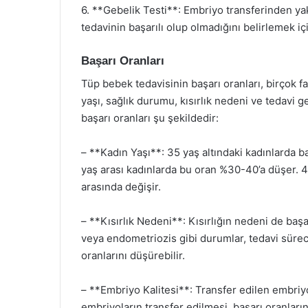
6. **Gebelik Testi**: Embriyo transferinden yakl
tedavinin başarılı olup olmadığını belirlemek için
Başarı Oranları
Tüp bebek tedavisinin başarı oranları, birçok fa
yaşı, sağlık durumu, kısırlık nedeni ve tedavi g
başarı oranları şu şekildedir:
– **Kadın Yaşı**: 35 yaş altındaki kadınlarda 
yaş arası kadınlarda bu oran %30-40’a düşer. 4
arasında değişir.
– **Kısırlık Nedeni**: Kısırlığın nedeni de başa
veya endometriozis gibi durumlar, tedavi süreci
oranlarını düşürebilir.
– **Embriyo Kalitesi**: Transfer edilen embriyol
embriyoların transfer edilmesi, başarı oranlarını 