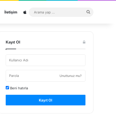
Sitemap
Arama
İletişim
yap
...
Kayıt Ol
Unuttunuz mu?
Beni hatırla
Kayıt Ol