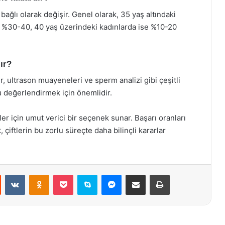
bağlı olarak değişir. Genel olarak, 35 yaş altındaki
 %30-40, 40 yaş üzerindeki kadınlarda ise %10-20
ır?
, ultrason muayeneleri ve sperm analizi gibi çeşitli
unu değerlendirmek için önemlidir.
ler için umut verici bir seçenek sunar. Başarı oranları
 çiftlerin bu zorlu süreçte daha bilinçli kararlar
st
Reddit
VKontakte
Odnoklassniki
Pocket
Skype
Messenger
E-Posta ile paylaş
Yazdır