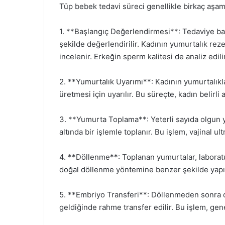
Tüp bebek tedavi süreci genellikle birkaç aşa
1. **Başlangıç Değerlendirmesi**: Tedaviye baş
şekilde değerlendirilir. Kadının yumurtalık rez
incelenir. Erkeğin sperm kalitesi de analiz edilir
2. **Yumurtalık Uyarımı**: Kadının yumurtalıkla
üretmesi için uyarılır. Bu süreçte, kadın belirli ar
3. **Yumurta Toplama**: Yeterli sayıda olgun 
altında bir işlemle toplanır. Bu işlem, vajinal ul
4. **Döllenme**: Toplanan yumurtalar, laboratuv
doğal döllenme yöntemine benzer şekilde yapılır
5. **Embriyo Transferi**: Döllenmeden sonra ol
geldiğinde rahme transfer edilir. Bu işlem, gen