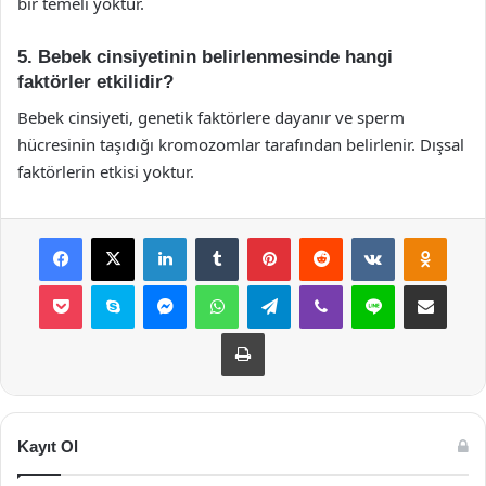
bir temeli yoktur.
5. Bebek cinsiyetinin belirlenmesinde hangi
faktörler etkilidir?
Bebek cinsiyeti, genetik faktörlere dayanır ve sperm
hücresinin taşıdığı kromozomlar tarafından belirlenir. Dışsal
faktörlerin etkisi yoktur.
Facebook
X
LinkedIn
Tumblr
Pinterest
Reddit
VKontakte
Odnok
Pocket
Skype
Messenger
WhatsApp
Telegram
Viber
Line
E-Posta ile payla
Yazdır
Kayıt Ol