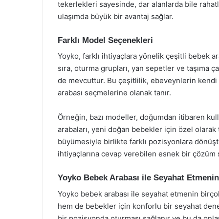
tekerlekleri sayesinde, dar alanlarda bile rahatlı
ulaşımda büyük bir avantaj sağlar.
Farklı Model Seçenekleri
Yoyko, farklı ihtiyaçlara yönelik çeşitli bebek 
sıra, oturma grupları, yan sepetler ve taşıma çan
de mevcuttur. Bu çeşitlilik, ebeveynlerin kendi
arabası seçmelerine olanak tanır.
Örneğin, bazı modeller, doğumdan itibaren kulla
arabaları, yeni doğan bebekler için özel olara
büyümesiyle birlikte farklı pozisyonlara dönüş
ihtiyaçlarına cevap verebilen esnek bir çözüm 
Yoyko Bebek Arabası ile Seyahat Etmenin 
Yoyko bebek arabası ile seyahat etmenin birço
hem de bebekler için konforlu bir seyahat dene
bir pozisyonda oturması sağlanır ve bu da onla