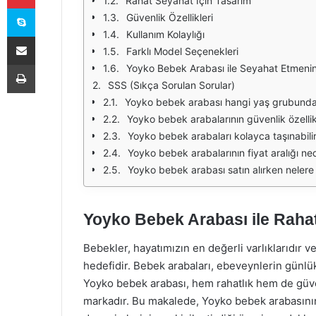
Rahat Seyahat İçin Tasarım
Skype
Güvenlik Özellikleri
Kullanım Kolaylığı
E-Posta ile paylaş
Farklı Model Seçenekleri
Yazdır
Yoyko Bebek Arabası ile Seyahat Etmenin 
SSS (Sıkça Sorulan Sorular)
Yoyko bebek arabası hangi yaş grubunda
Yoyko bebek arabalarının güvenlik özellikl
Yoyko bebek arabaları kolayca taşınabili
Yoyko bebek arabalarının fiyat aralığı ned
Yoyko bebek arabası satın alırken nelere
Yoyko Bebek Arabası ile Raha
Bebekler, hayatımızın en değerli varlıklarıdır v
hedefidir. Bebek arabaları, ebeveynlerin günlük
Yoyko bebek arabası, hem rahatlık hem de güve
markadır. Bu makalede, Yoyko bebek arabasının 