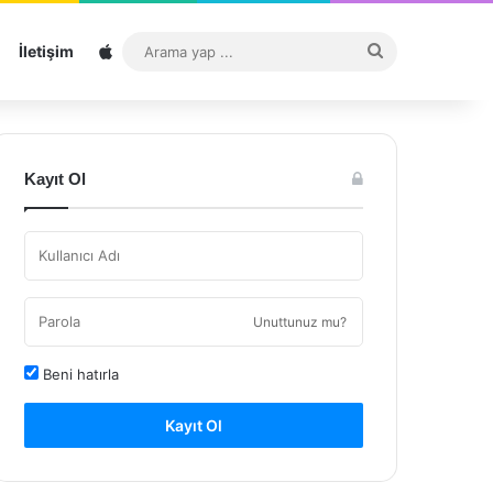
Sitemap
Arama
İletişim
yap
...
Kayıt Ol
Unuttunuz mu?
Beni hatırla
Kayıt Ol